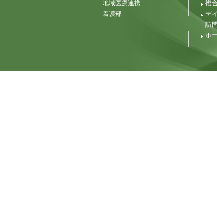
地域医療連携
複
看護部
デ
訪
ホ