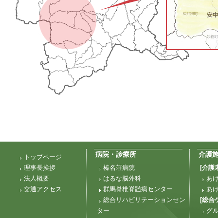
病院・診療所
介護
トップページ
理事長挨拶
榛名荘病院
[介護
法人概要
はるな脳外科
あ
交通アクセス
群馬脊椎脊髄病センター
あ
総合リハビリテーションセン
[総合
ター
グ